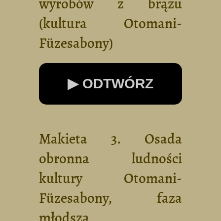
wyrobów z brązu
(kultura Otomani-
Füzesabony)
▶ ODTWÓRZ
Makieta 3. Osada
obronna ludności
kultury Otomani-
Füzesabony, faza
młodsza