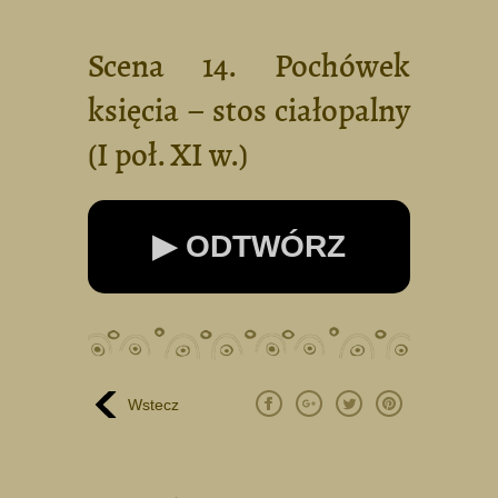
Scena 14. Pochówek
księcia – stos ciałopalny
(I poł. XI w.)
▶ ODTWÓRZ
Wstecz