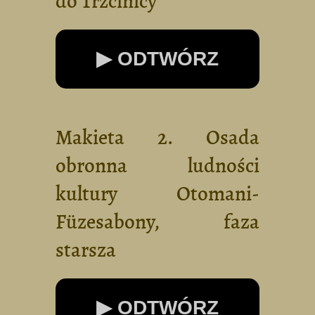
do Trzcinicy
▶ ODTWÓRZ
Makieta 2. Osada
obronna ludności
kultury Otomani-
Füzesabony, faza
starsza
▶ ODTWÓRZ