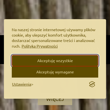
Na naszej stronie internetowej używamy plików
cookie, aby ulepszyć komfort użytkownika,
XIV KARPACKI FESTIWAL
dostarczać spersonalizowane treści i analizować
ARCHEOLOGICZNY DWA
ruch.
Polityka Prywatności
OBLICZA
Akceptuję wszystkie
14-16 SIERPNIA 2026
Akceptuję wymagane
Ustawienia
WIĘCEJ