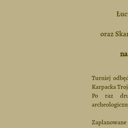
Łuc
oraz Ska
na
Turniej odbę
Karpacka Troj
Po raz dru
archeologiczn
Zaplanowane s