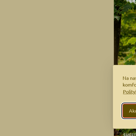
Na na
komfor
Polit
Akc