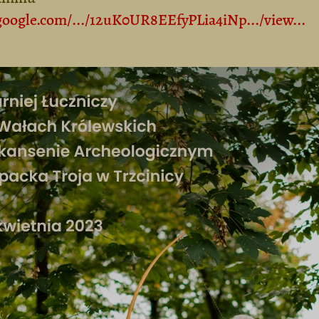
.google.com/.../12uK0UR8EEfyPLia4iNp.../view...