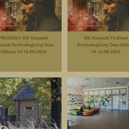
PROGRAM XIV Karpacki
XIV Karpacki Festiwal
stiwal Archeologiczny Dwa
Archeologiczny Dwa Obli
Oblicza 14-16.08.2026
14-16.08.2026