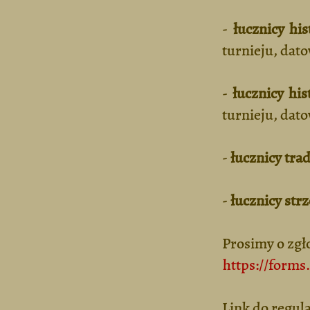
-
łucznicy his
turnieju, dat
-
łucznicy his
turnieju, dat
-
łucznicy tra
-
łucznicy str
Prosimy o zgł
https://for
Link do regu