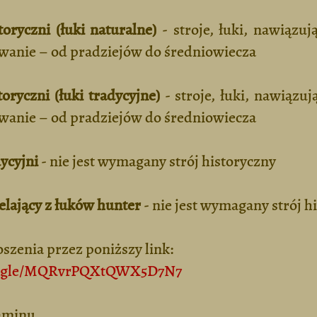
toryczni (łuki naturalne)
- stroje, łuki, nawiązuj
owanie – od pradziejów do średniowiecza
toryczni (łuki tradycyjne)
- stroje, łuki, nawiązuj
owanie – od pradziejów do średniowiecza
dycyjni
- nie jest wymagany strój historyczny
zelający z łuków hunter
- nie jest wymagany strój h
oszenia przez poniższy link:
ms.gle/MQRvrPQXtQWX5D7N7
laminu