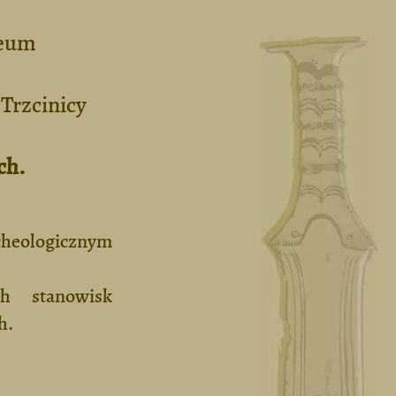
zeum
Trzcinicy
ch.
cheologicznym
h stanowisk
h.