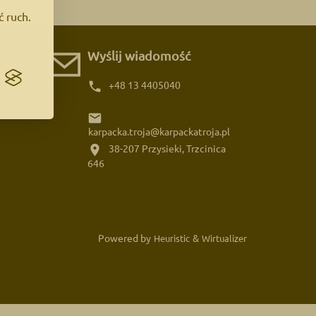
ć ruch.
Wyślij wiadomość
phone
+48 13 4405040
email
karpacka.troja@karpackatroja.pl
location_on
38-207 Przysieki, Trzcinica
646
Powered by
&
Heuristic
Wirtualizer