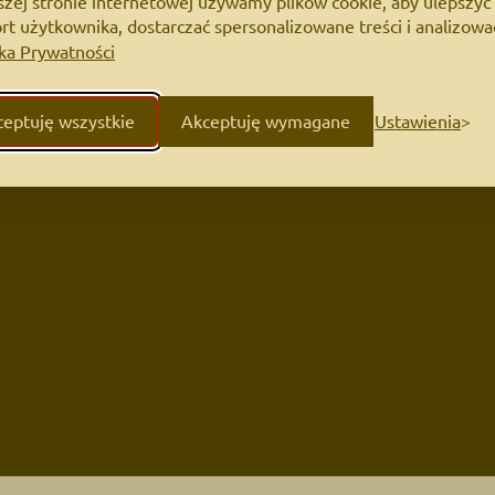
szej stronie internetowej używamy plików cookie, aby ulepszyć
t użytkownika, dostarczać spersonalizowane treści i analizowa
yka Prywatności
uro Obsługi
Godziny otwarcia
eptuję wszystkie
Akceptuję wymagane
Ustawienia
8 13 4405040
Sprawdź godziny