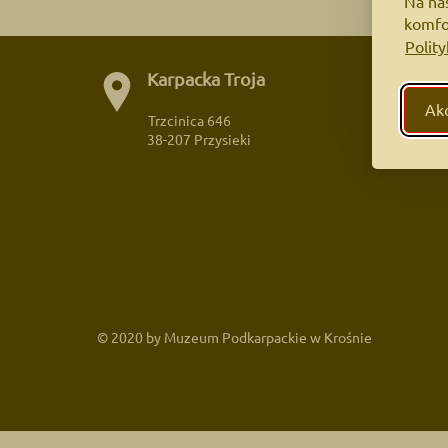
Na na
komfor
Polit
Karpacka Troja
Bi
Akc
Trzcinica 646
+4
38-207 Przysieki
© 2020 by Muzeum Podkarpackie w Krośnie