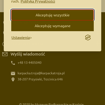
ruch.
Polityka Prywatności
Akceptuję wszystkie
Karpacka Troja
Akceptuję wymagane
Biuro Obsługi
Ustawienia
Godziny otwarcia
Wyślij wiadomość
phone
+48 13 4405040
email
karpacka.troja@karpackatroja.pl
location_on
38-207 Przysieki, Trzcinica 646
© 2020 by Muzeum Podkarpackie w Krośnie