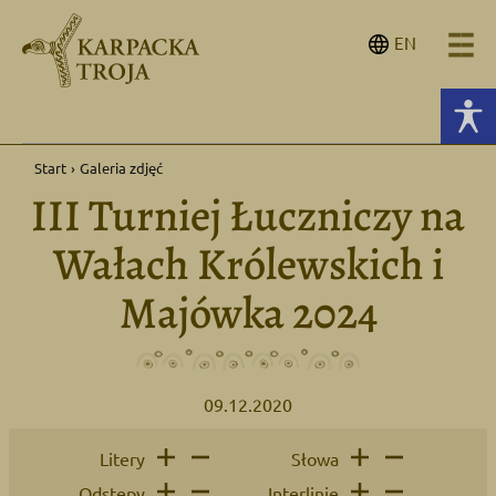
EN
Start
›
Galeria zdjęć
III Turniej Łuczniczy na
Wałach Królewskich i
Majówka 2024
09.12.2020
Litery
Słowa
Odstępy
Interlinie