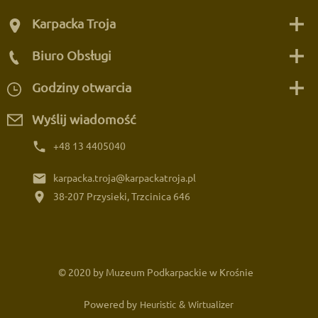
Karpacka Troja
Biuro Obsługi
Godziny otwarcia
Wyślij wiadomość
phone
+48 13 4405040
email
karpacka.troja@karpackatroja.pl
location_on
38-207 Przysieki, Trzcinica 646
© 2020 by Muzeum Podkarpackie w Krośnie
Powered by
&
Heuristic
Wirtualizer