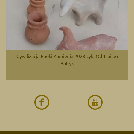
Cywilizacja Epoki Kamienia 2023 cykl Od Troi po
Bałtyk