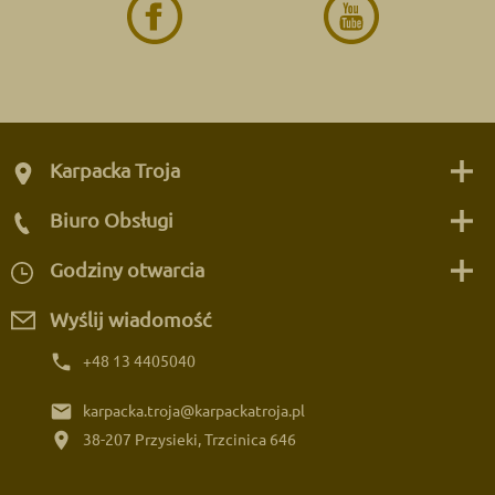
Karpacka Troja
Biuro Obsługi
Godziny otwarcia
Wyślij wiadomość
phone
+48 13 4405040
email
karpacka.troja@karpackatroja.pl
location_on
38-207 Przysieki, Trzcinica 646