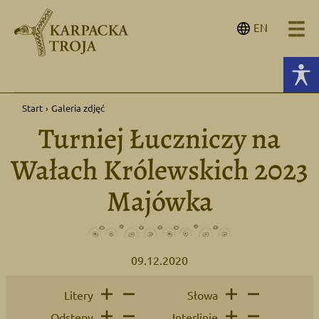
EN
Start
›
Galeria zdjęć
Turniej Łuczniczy na
Wałach Królewskich 2023
Majówka
09.12.2020
Litery
Słowa
Odstępy
Interlinie