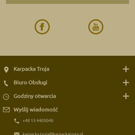
Karpacka Troja
Biuro Obsługi
Godziny otwarcia
Wyślij wiadomość
phone
+48 13 4405040
email
karpacka.troja@karpackatroja.pl